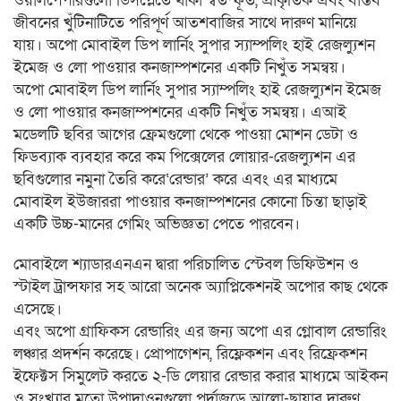
ওয়ালপেপারগুলো ডিসপ্লেতে থাকা স্বতস্ফূর্ত, প্রাকৃতিক এবং বাস্তব
জীবনের খুঁটিনাটিতে পরিপূর্ণ আতশবাজির সাথে দারুণ মানিয়ে
যায়। অপো মোবাইল ডিপ লার্নিং সুপার স্যাম্পলিং হাই রেজল্যুশন
ইমেজ ও লো পাওয়ার কনজাম্পশনের একটি নিখুঁত সমন্বয়।
অপো মোবাইল ডিপ লার্নিং সুপার স্যাম্পলিং হাই রেজল্যুশন ইমেজ
ও লো পাওয়ার কনজাম্পশনের একটি নিখুঁত সমন্বয়। এআই
মডেলটি ছবির আগের ফ্রেমগুলো থেকে পাওয়া মোশন ডেটা ও
ফিডব্যাক ব্যবহার করে কম পিক্সেলের লোয়ার-রেজল্যুশন এর
ছবিগুলোর নমুনা তৈরি করে‘রেন্ডার’ করে এবং এর মাধ্যমে
মোবাইল ইউজাররা পাওয়ার কনজাম্পশনের কোনো চিন্তা ছাড়াই
একটি উচ্চ-মানের গেমিং অভিজ্ঞতা পেতে পারবেন।
মোবাইলে শ্যাডারএনএন দ্বারা পরিচালিত স্টেবল ডিফিউশন ও
স্টাইল ট্রান্সফার সহ আরো অনেক অ্যাপ্লিকেশনই অপোর কাছ থেকে
এসেছে।
এবং অপো গ্রাফিকস রেন্ডারিং এর জন্য অপো এর গ্লোবাল রেন্ডারিং
লঞ্চার প্রদর্শন করেছে। প্রোপাগেশন, রিফ্লেকশন এবং রিফ্রেকশন
ইফেক্টস সিমুলেট করতে ২-ডি লেয়ার রেন্ডার করার মাধ্যমে আইকন
ও সংখ্যার মতো উপাদাওনগুলো পর্দাজুড়ে আলো-ছায়ার দারুণ