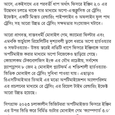
আসে, একইসাথে এর পরবর্তী ধাপ অর্থাৎ ফিসরে ইঞ্জিন ২.০ এর
উদ্বোধন চলতে থাকে যার মাধ্যমে অপো-এক্সক্লুসিভ রে ট্রেসিং
ইফেক্টস, একটি মিক্সড রেন্ডারিং পাইপলাইন ও অফলাইন ফুল পাথ
ট্রেসিং সহ আরো উন্নত রে ট্রেসিং সক্ষমতার সংযোজন ঘটাবে।
আরো প্রাণবন্ত, বাস্তবধর্মী মোবাইল গেম, ক্যামেরা ফিল্টার এবং
এমনকি ভার্চুয়াল রিয়েলিটির দৃশ্যাবলী তুলে ধরতে অপো হার্ডওয়্যার
ও সফটওয়্যার– উভয় স্তরেই প্রতিটি ধাপে ফিসরে ইঞ্জিনকে আরো
অপটিমাইজ করার মাধ্যমে অপো নিজেকেও ছাড়িয়ে গেছে।
কোয়ালকম টেকনোলজিস ইংক এর যৌথ প্রচেষ্টায়, সর্বশেষ
স্ন্যাপড্রাগন ৮ জেন ২ মোবাইল প্ল্যাটফর্ম এ শক্তিশালী হার্ডওয়্যার-
ভিত্তিক মোবাইল রে ট্রেসিং সুবিধা পাওয়া যায়। এছাড়াও
রিএসটিআইআর ডিআই এর মতো অপটিমাইজেশন অ্যালগরিদম
এর প্রচলনের মাধ্যমে রে ট্রেসিং এর রিয়েল টাইম রেন্ডারিং ইফেক্ট
আরো উন্নত হয়েছে।
সিগগ্রাফ ২০২৩ চলাকালীন ভিজিটররা অপটিমাইজড ফিসরে ইঞ্জিন
এর উপর ভিত্তি করে নির্মিত শ্যুটার মোবাইল গেম ‘ক্যাম্পগার্ড ৩.০’