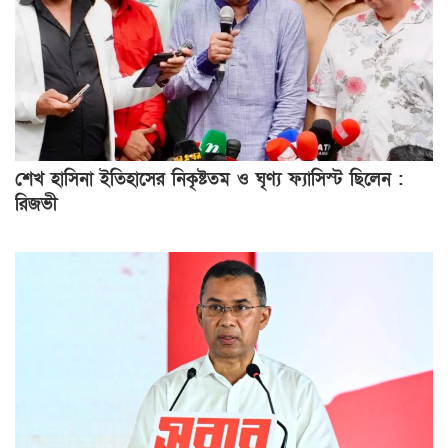
শেখ হাসিনা ইতিহাসের নিকৃষ্টতম ও ঘৃণ্য ফ্যাসিস্ট ছিলেন :
রিজভী