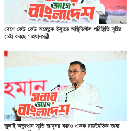
দেশে কেউ কেউ অহেতুক ইস্যুতে অস্থিতিশীল পরিস্থিতি সৃষ্টির
চেষ্টা করছে : প্রধানমন্ত্রী
জুলাই অভ্যুত্থান স্মৃতি জাদুঘর কারও একক রাজনৈতিক ভাষ্য