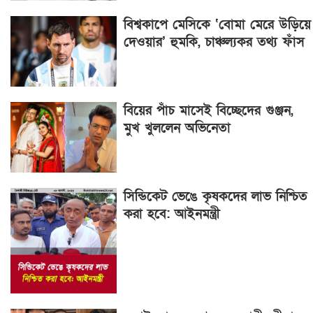
বিশ্বকাপে মেসিকে ‘বোমা মেরে উড়িয়ে
দেওয়ার’ হুমকি, চাঞ্চল্যকর তথ্য ফাঁস
বিয়ের পাঁচ মাসেই বিচ্ছেদের গুঞ্জন,
মুখ খুললেন অভিনেতা
সিন্ডিকেট ভেঙে কৃষকদের লাভ নিশ্চিত
করা হবে: আইনমন্ত্রী