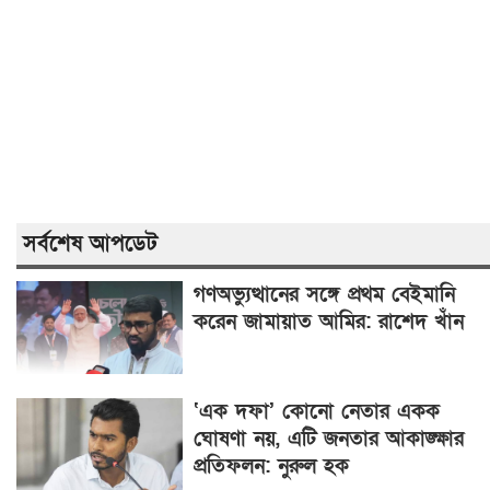
সর্বশেষ আপডেট
গণঅভ্যুত্থানের সঙ্গে প্রথম বেইমানি
করেন জামায়াত আমির: রাশেদ খাঁন
‘এক দফা’ কোনো নেতার একক
ঘোষণা নয়, এটি জনতার আকাঙ্ক্ষার
প্রতিফলন: নুরুল হক