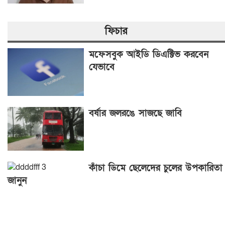
ফিচার
মফেসবুক আইডি ডিএক্টিভ করবেন
যেভাবে
বর্ষার জলরঙে সাজছে জাবি
কাঁচা ডিমে ছেলেদের চুলের উপকারিতা
জানুন