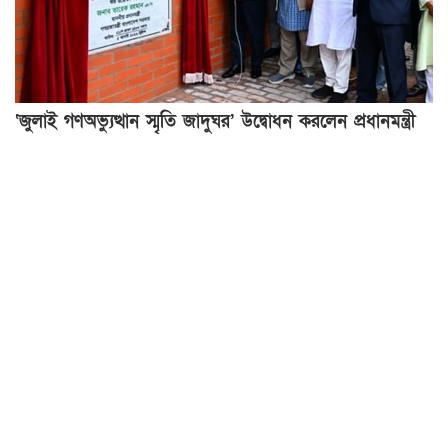
‘জুলাই গণঅভ্যুত্থান স্মৃতি জাদুঘর’ উদ্বোধন করলেন প্রধানমন্ত্রী