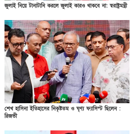
জুলাই নিয়ে টানাটানি করলে জুলাই কারও থাকবে না: স্বরাষ্ট্রমন্ত্রী
শেখ হাসিনা ইতিহাসের নিকৃষ্টতম ও ঘৃণ্য ফ্যাসিস্ট ছিলেন :
রিজভী