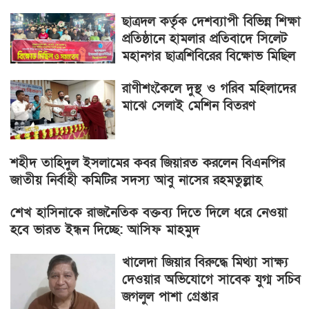
ছাত্রদল কর্তৃক দেশব্যাপী বিভিন্ন শিক্ষা
প্রতিষ্ঠানে হামলার প্রতিবাদে সিলেট
মহানগর ছাত্রশিবিরের বিক্ষোভ মিছিল
রাণীশংকৈলে দুস্থ ও গরিব মহিলাদের
মাঝে সেলাই মেশিন বিতরণ
শহীদ তাহিদুল ইসলামের কবর জিয়ারত করলেন বিএনপির
জাতীয় নির্বাহী কমিটির সদস্য আবু নাসের রহমতুল্লাহ
শেখ হাসিনাকে রাজনৈতিক বক্তব্য দিতে দিলে ধরে নেওয়া
হবে ভারত ইন্ধন দিচ্ছে: আসিফ মাহমুদ
খালেদা জিয়ার বিরুদ্ধে মিথ্যা সাক্ষ্য
দেওয়ার অভিযোগে সাবেক যুগ্ম সচিব
জগলুল পাশা গ্রেপ্তার