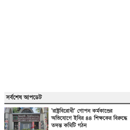
সর্বশেষ আপডেট
'রাষ্ট্রবিরোধী' গোপন কর্মকাণ্ডের
অভিযোগে ইবির ৪৪ শিক্ষকের বিরুদ্ধে
তদন্ত কমিটি গঠন