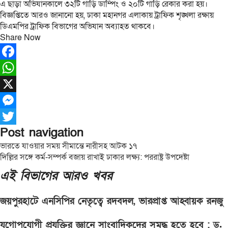
এ ছাড়া অভিযানকালে ৩২টি গাড়ি ডাম্পিং ও ২০টি গাড়ি রেকার করা হয়।
বিজ্ঞপ্তিতে আরও জানানো হয়, ঢাকা মহানগর এলাকায় ট্রাফিক শৃঙ্খলা রক্ষায়
ডিএমপির ট্রাফিক বিভাগের অভিযান অব্যাহত থাকবে।
Share Now
Facebook
WhatsApp
X
Messenger
Post navigation
Twitter
ভারতে যাওয়ার সময় সীমান্তে নারীসহ আটক ১৭
দিল্লির সঙ্গে কর্ম-সম্পর্ক বজায় রাখাই ঢাকার লক্ষ্য: পররাষ্ট্র উপদেষ্টা
এই বিভাগের আরও খবর
জয়পুরহাটে এনসিপির নেতৃত্বে রদবদল, ভারপ্রাপ্ত আহ্বায়ক রনজু
যুগোপযোগী প্রযুক্তির জ্ঞানে সাংবাদিকদের সমৃদ্ধ হতে হবে : ড.