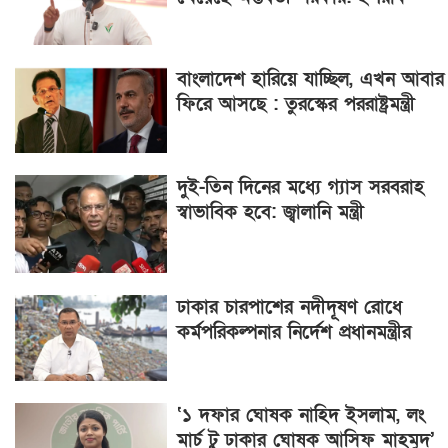
বাংলাদেশ হারিয়ে যাচ্ছিল, এখন আবার
ফিরে আসছে : তুরস্কের পররাষ্ট্রমন্ত্রী
দুই-তিন দিনের মধ্যে গ্যাস সরবরাহ
স্বাভাবিক হবে: জ্বালানি মন্ত্রী
ঢাকার চারপাশের নদীদূষণ রোধে
কর্মপরিকল্পনার নির্দেশ প্রধানমন্ত্রীর
‘১ দফার ঘোষক নাহিদ ইসলাম, লং
মার্চ টু ঢাকার ঘোষক আসিফ মাহমুদ’