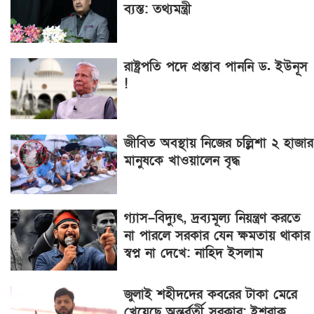
ব্যস্ত: তথ্যমন্ত্রী
রাষ্ট্রপতি পদে প্রস্তাব পাননি ড. ইউনূস
!
জীবিত অবস্থায় নিজের চল্লিশা ২ হাজার
মানুষকে খাওয়ালেন বৃদ্ধ
গ্যাস–বিদ্যুৎ, দ্রব্যমূল্য নিয়ন্ত্রণ করতে
না পারলে সরকার যেন ক্ষমতায় থাকার
স্বপ্ন না দেখে: নাহিদ ইসলাম
জুলাই শহীদদের কবরের টাকা মেরে
খেয়েছে অন্তর্বর্তী সরকার: ইশরাক