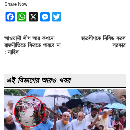
Share Now
Facebook
WhatsApp
X
Messenger
Twitter
Post
আওয়ামী লীগ আর কখনো
ছাত্রলীগকে নিষিদ্ধ করল
navigation
রাজনীতিতে ফিরতে পারবে না
সরকার
: নাহিদ
এই বিভাগের আরও খবর