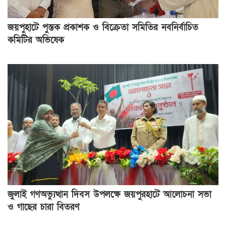
জয়পুহাটে পুস্তক প্রকাশক ও বিক্রেতা সমিতির নবনির্বাচিত
কমিটির অভিষেক
জুলাই গণঅভ্যুত্থান দিবস উপলক্ষে জয়পুরহাটে আলোচনা সভা
ও গাছের চারা বিতরণ