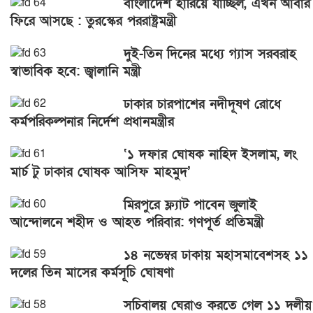
বাংলাদেশ হারিয়ে যাচ্ছিল, এখন আবার
ফিরে আসছে : তুরস্কের পররাষ্ট্রমন্ত্রী
দুই-তিন দিনের মধ্যে গ্যাস সরবরাহ
স্বাভাবিক হবে: জ্বালানি মন্ত্রী
ঢাকার চারপাশের নদীদূষণ রোধে
কর্মপরিকল্পনার নির্দেশ প্রধানমন্ত্রীর
‘১ দফার ঘোষক নাহিদ ইসলাম, লং
মার্চ টু ঢাকার ঘোষক আসিফ মাহমুদ’
মিরপুরে ফ্ল্যাট পাবেন জুলাই
আন্দোলনে শহীদ ও আহত পরিবার: গণপূর্ত প্রতিমন্ত্রী
১৪ নভেম্বর ঢাকায় মহাসমাবেশসহ ১১
দলের তিন মাসের কর্মসূচি ঘোষণা
সচিবালয় ঘেরাও করতে গেল ১১ দলীয়