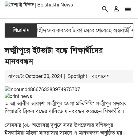
search
person
reorder
double_arrow
ম
শিরোনাম
জুলাই শহীদদের কবরের টাকা মেরে খেয়েছে অন্তর্বর্তী সরকা
লক্ষ্মীপুরে ইটভাটা বন্ধে শিক্ষার্থীদের
মানববন্ধন
আপডেট: October 30, 2024 |
Spotlight
বাংলাদেশ
অ আ আবীর আকাশ, লক্ষ্মীপুর জেলা প্রতিনিধি: লক্ষ্মীপুর সদরের
পিআরবি ব্রিকস বন্ধের দাবিতে মানববন্ধন করেছেন শিক্ষার্থীরা।
সোমবার (২৮ অক্টোবর) দুপুরে সদর উপজেলার বশিকপুর
ইসলামিয়া মহিলা মাদরাসার সামনে এ মানববন্ধন অনুষ্ঠিত হয়।