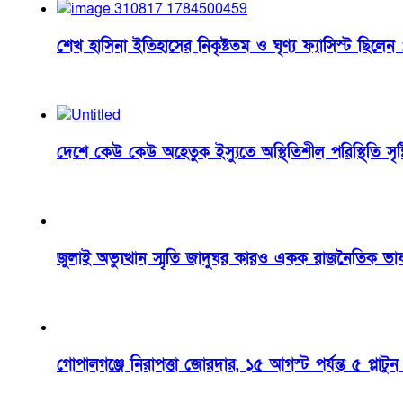
শেখ হাসিনা ইতিহাসের নিকৃষ্টতম ও ঘৃণ্য ফ্যাসিস্ট ছিলেন
দেশে কেউ কেউ অহেতুক ইস্যুতে অস্থিতিশীল পরিস্থিতি সৃষ্টির 
জুলাই অভ্যুত্থান স্মৃতি জাদুঘর কারও একক রাজনৈতিক ভাষ্য নয
গোপালগঞ্জে নিরাপত্তা জোরদার, ১৫ আগস্ট পর্যন্ত ৫ প্লাট