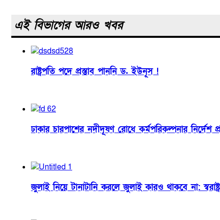
এই বিভাগের আরও খবর
রাষ্ট্রপতি পদে প্রস্তাব পাননি ড. ইউনূস !
ঢাকার চারপাশের নদীদূষণ রোধে কর্মপরিকল্পনার নির্দেশ প্রধা
জুলাই নিয়ে টানাটানি করলে জুলাই কারও থাকবে না: স্বরাষ্ট্রমন্