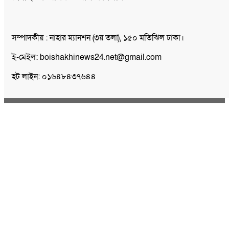
সম্পাদকীয় : নাহার ম্যানশন (৩য় তলা), ১৫০ মতিঝিল ঢাকা।
ই-মেইল: boishakhinews24.net@gmail.com
হট লাইন: ০১৬৪৮৪৩৭৬৪৪