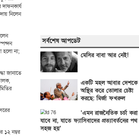
ার দাফনকার্য
বিদায় নিলেন
িলেন
সর্বশেষ আপডেট
্পন্দন
া হলো না;
মেসির বাবা আর নেই!
্ধা জানাতে
চালক,
একটি মহল আবার দেশকে
সমিতির
অস্থির করে তোলার চেষ্টা
করছে: মির্জা ফখরুল
আসরের
‘এমন রাজনৈতিক চর্চা করা
যাবে না, যাতে ফ্যাসিবাদের প্রত্যাবর্তনের পথ
সহজ হয়’
র ১২ নম্বর