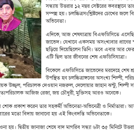
সন্ধ্যায় উত্তরার ১২ নম্বর সেক্টরের কবরস্থানে ত
সম্পন্ন হয়। চলচ্চিত্রসংশ্লিষ্টদের চোখের জলে 
অভিনেতা।
এদিকে, আজ শেষযাত্রায় বিএফডিসিতে এসেছ
জাভেদ। যেখানে একসময় অসংখ্যবার প্রাণের স
ছড়িয়ে দিয়েছিলেন তিনি। তবে এবার আর ফের
এটি ছিল তার জীবনের শেষ এফডিসিযাত্রা।
বিকেলে এফডিসিতে জাভেদের মরদেহে শেষ শ্রদ
উপস্থিত হন চলচ্চিত্রাঙ্গনের অসংখ্য শিল্পী, পরি
য়ক উজ্জ্বল, পরিচালক দেওয়ান নজরুল, দেলোয়ার জাহান ঝন্টু, শিল্পী 
ত্যপরিচালক আজিজ রেজা, জয় চৌধুরী, মুক্তিসহ আরও অনেকে।
শোক প্রকাশ করেন তার সহকর্মী অভিনেতা-অভিনেত্রী ও নির্মাতারা। 
শেষবারের মতো বিদায় জানানো হয় এই কিংবদন্তি অভিনেতাকে।
হয়। দ্বিতীয় জানাজা শেষে বাদ মাগরিব সন্ধ্যা ৬টা ৩৫ মিনিটে উত্তরা