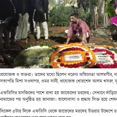
প্রযোজক ও ভক্তরা। তাদের মধ্যে ছিলেন বরেণ্য অভিনেতা আলমগীর, না
সভাপতি মিশা সওদাগর, ওমর সানী, প্রযোজক খোরশেদ আলম খসরু, নৃ
এফডিসির মসজিদের পাশে রাখা হয় জাভেদের মরদেহ। সেখানে দাঁড়িয়ে 
নামাজের পর অনুষ্ঠিত হয় জানাজা। ভালোবাসা ও শ্রদ্ধায় সিক্ত হয়ে 
বিকেল ৫টার দিকে এফডিসি থেকে জাভেদের মরদেহ উত্তরার উদ্দেশে রওনা 