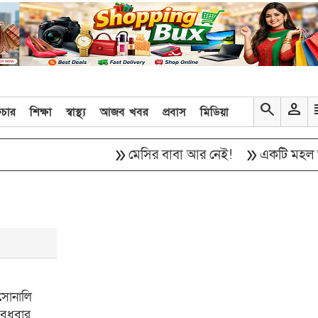
search
person
re
িচার
শিক্ষা
স্বাস্থ্য
আজব খবর
প্রবাস
মিডিয়া
double_arrow
double_arrow
মেসির বাবা আর নেই!
একটি মহল আবার দে
 সোনালি
বুধবার