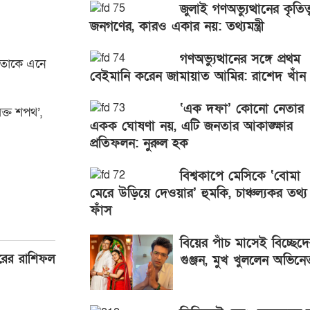
জুলাই গণঅভ্যুত্থানের কৃতিত্
জনগণের, কারও একার নয়: তথ্যমন্ত্রী
গণঅভ্যুত্থানের সঙ্গে প্রথম
ই তাকে এনে
বেইমানি করেন জামায়াত আমির: রাশেদ খাঁন
‘এক দফা’ কোনো নেতার
রক্ত শপথ’,
একক ঘোষণা নয়, এটি জনতার আকাঙ্ক্ষার
প্রতিফলন: নুরুল হক
বিশ্বকাপে মেসিকে ‘বোমা
মেরে উড়িয়ে দেওয়ার’ হুমকি, চাঞ্চল্যকর তথ্য
ফাঁস
বিয়ের পাঁচ মাসেই বিচ্ছেদ
ারের রাশিফল
গুঞ্জন, মুখ খুললেন অভিনে