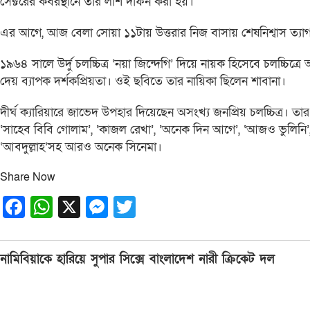
সেক্টরের কবরস্থানে তার লাশ দাফন করা হয়।
এর আগে, আজ বেলা সোয়া ১১টায় উত্তরার নিজ বাসায় শেষনিশ্বাস ত্য
১৯৬৪ সালে উর্দু চলচ্চিত্র ‘নয়া জিন্দেগি’ দিয়ে নায়ক হিসেবে চলচ্চিত
দেয় ব্যাপক দর্শকপ্রিয়তা। ওই ছবিতে তার নায়িকা ছিলেন শাবানা।
দীর্ঘ ক্যারিয়ারে জাভেদ উপহার দিয়েছেন অসংখ্য জনপ্রিয় চলচ্চিত্র। তার উ
‘সাহেব বিবি গোলাম’, ‘কাজল রেখা’, ‘অনেক দিন আগে’, ‘আজও ভুলিনি’, ‘কঠ
‘আবদুল্লাহ’সহ আরও অনেক সিনেমা।
Share Now
Facebook
WhatsApp
X
Messenger
Twitter
Post
নামিবিয়াকে হারিয়ে সুপার সিক্সে বাংলাদেশ নারী ক্রিকেট দল
navigation